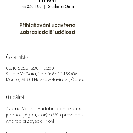
ne 05. 10.
  |  
Studio YoGaia
Přihlašování uzavřeno
Zobrazit další události
Čas a místo
05. 10. 2025 18:30 – 20:00
Studio YoGaia, Na Nábřeží 1459/8A,
Město, 736 01 Havířov-Havířov 1, Česko
O události
Zveme Vás na Hudební pohlazení s 
jemnou jógou, kterým Vás provedou 
Andrea a Zbyšek Firlovi.