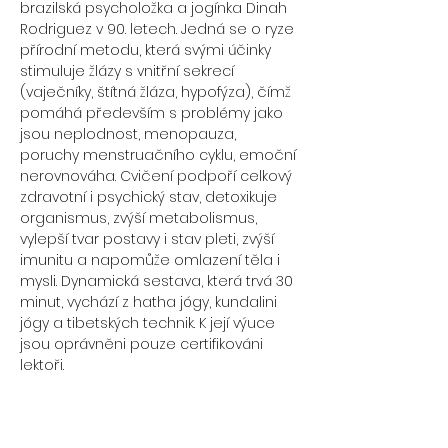
brazilská psycholožka a jogínka Dinah 
Rodriguez v 90. letech. Jedná se o ryze 
přírodní metodu, která svými účinky 
stimuluje žlázy s vnitřní sekrecí 
(vaječníky, štítná žláza, hypofýza), čímž 
pomáhá především s problémy jako 
jsou neplodnost, menopauza, 
poruchy menstruačního cyklu, emoční 
nerovnováha. Cvičení podpoří celkový 
zdravotní i psychický stav, detoxikuje 
organismus, zvýší metabolismus, 
vylepší tvar postavy i stav pleti, zvýší 
imunitu a napomůže omlazení těla i 
mysli. Dynamická sestava, která trvá 30 
minut, vychází z hatha jógy, kundalini 
jógy a tibetských technik. K její výuce 
jsou oprávněni pouze certifikováni 
lektoři.
Případové studie prokázaly
:
Při půlhodinovém cvičení 16 dní v 