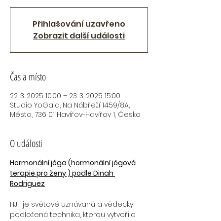
Přihlašování uzavřeno
Zobrazit další události
Čas a místo
22. 3. 2025 10:00 – 23. 3. 2025 15:00
Studio YoGaia, Na Nábřeží 1459/8A,
Město, 736 01 Havířov-Havířov 1, Česko
O události
Hormonální jóga (hormonální jógová 
terapie pro ženy ) podle Dinah 
Rodriguez
HJT je světově uznávaná a vědecky 
podložená technika, kterou vytvořila 