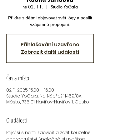
ne 02. 11.
  |  
Studio YoGaia
Přijďte s dětmi objevovat svět jógy a posílit
vzájemné propojení.
Přihlašování uzavřeno
Zobrazit další události
Čas a místo
02. 11. 2025 15:00 – 16:00
Studio YoGaia, Na Nábřeží 1459/8A,
Město, 736 01 Havířov-Havířov 1, Česko
O události
Přijď si s námi zacvičit a zažít kouzelné 
dobrodružství. Společně si uvaříme 