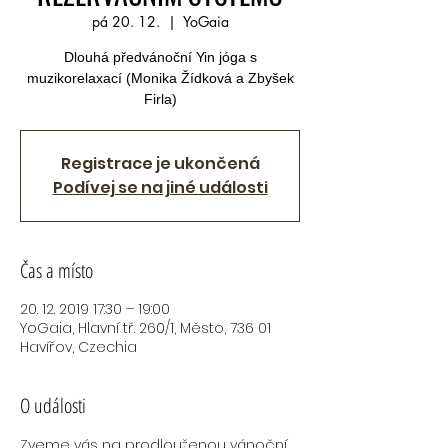
pá 20. 12.
  |  
YoGaia
Dlouhá předvánoční Yin jóga s
muzikorelaxací (Monika Žídková a Zbyšek
Firla)
Registrace je ukončená
Podívej se na jiné události
Čas a místo
20. 12. 2019 17:30 – 19:00
YoGaia, Hlavní tř. 260/1, Město, 736 01
Havířov, Czechia
O události
Zveme vás na prodlouženou vánoční 