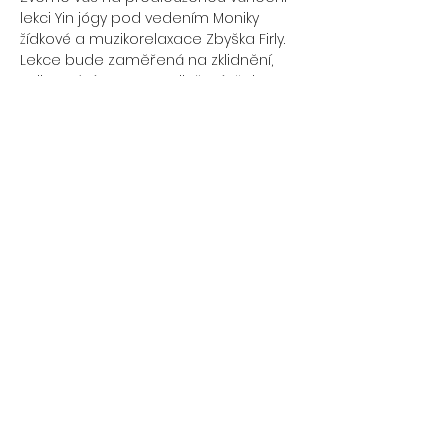
lekci Yin jógy pod vedením Moniky 
žídkové a muzikorelaxace Zbyška Firly. 
Lekce bude zaměřená na zklidnění, 
odbourání stresu a odložení všeho, co 
už nepotřebujeme. 
Délka lekce: 90 minut
Po lekci se koná vánoční večírek 
studia, kdy budeme sedět v kruhu, 
zpívat mantry a pít teplý čaj, pojídat 
cukroví. Jste všichni srdečně zváni i na 
něj. 
Cena lekce: 250 Kč
© 2026 YoGaia