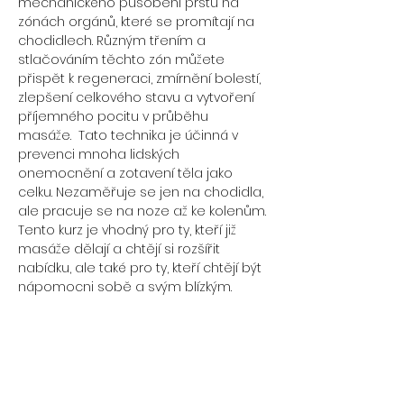
mechanického působení prstů na 
zónách orgánů, které se promítají na 
chodidlech. Různým třením a 
stlačováním těchto zón můžete 
přispět k regeneraci, zmírnění bolestí, 
zlepšení celkového stavu a vytvoření 
příjemného pocitu v průběhu 
masáže.  Tato technika je účinná v 
prevenci mnoha lidských 
onemocnění a zotavení těla jako 
celku. Nezaměřuje se jen na chodidla, 
ale pracuje se na noze až ke kolenům. 
Tento kurz je vhodný pro ty, kteří již 
masáže dělají a chtějí si rozšířit 
nabídku, ale také pro ty, kteří chtějí být 
nápomocni sobě a svým blízkým. 
Masáž nohou An Mo je Čínská 
uzdravující masáž reflexních zón, 
meridiánů a akupresurních bodů 