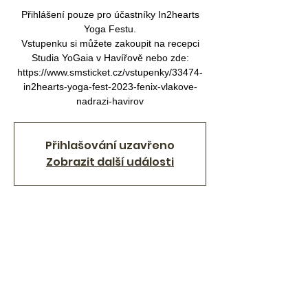
Přihlášení pouze pro účastníky In2hearts
Yoga Festu.
Vstupenku si můžete zakoupit na recepci
Studia YoGaia v Havířově nebo zde:
https://www.smsticket.cz/vstupenky/33474-
in2hearts-yoga-fest-2023-fenix-vlakove-
nadrazi-havirov
Přihlašování uzavřeno
Zobrazit další události
Čas a místo
27. 5. 2023 16:45 – 18:00
Havířov, Železničářů, 736 01 Havířov,
Česko