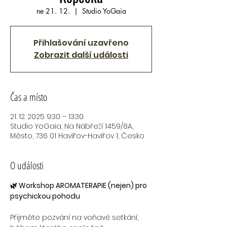
ne 21. 12.
  |  
Studio YoGaia
Přihlašování uzavřeno
Zobrazit další události
Čas a místo
21. 12. 2025 9:30 – 13:30
Studio YoGaia, Na Nábřeží 1459/8A,
Město, 736 01 Havířov-Havířov 1, Česko
O události
🌿 Workshop AROMATERAPIE (nejen) pro 
psychickou pohodu
Přijměte pozvání na voňavé setkání, 