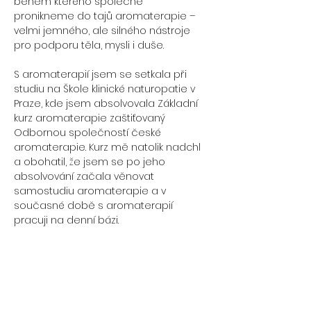
během kterého společně 
pronikneme do tajů aromaterapie – 
velmi jemného, ale silného nástroje 
pro podporu těla, mysli i duše.
S aromaterapií jsem se setkala při 
studiu na Škole klinické naturopatie v 
Praze, kde jsem absolvovala Základní 
kurz aromaterapie zaštiťovaný 
Odbornou společností české 
aromaterapie. Kurz mě natolik nadchl 
a obohatil, že jsem se po jeho 
absolvování začala věnovat 
samostudiu aromaterapie a v 
současné době s aromaterapií 
pracuji na denní bázi.
Během čtyř hodin bych Vás ráda 
naučila, jak s éterickými oleji pracovat 
bezpečně a s respektem, a zároveň 
si dopřejeme prostor pro odpočinek, 
inspiraci a tvoření.