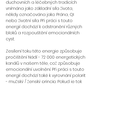
duchovních a léčebných tradicích 
vnímána jako základní síla života, 
někdy označována jako Prána, QI 
nebo životní síla. Při práci s touto 
energií dochází k odstranění různých 
bloků a rozpouštění emocionálních 
cyst.
Zesílení toku této energie způsobuje 
pročištění Nádí - 72 000 energetických 
kanálů v našem těle, což způsobuje 
emocionální uvolnění. Při práci s touto 
energií dochází také k vyrovnání polarit 
- mužský / ženský princip. Pokud je tok 
této energie v našem těle / kanálech 
hladký a harmonický, jsme zdraví po 
všech stránkách. Pokud je tok v některé 
oblasti zablokovaný, energie nemůže 
proudit hladce a přináší nám to 
nejrůznější strasti. 