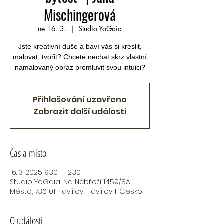
Mischingerová
ne 16. 3.
  |  
Studio YoGaia
Jste kreativní duše a baví vás si kreslit,
malovat, tvořit? Chcete nechat skrz vlastní
namalovaný obraz promluvit svou intuici?
Přihlašování uzavřeno
Zobrazit další události
Čas a místo
16. 3. 2025 9:30 – 12:30
Studio YoGaia, Na Nábřeží 1459/8A,
Město, 736 01 Havířov-Havířov 1, Česko
O události