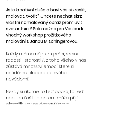
Jste kreativní duše a baví vás si kreslit, 
malovat, tvořit? Chcete nechat skrz 
vlastní namalovaný obraz promluvit 
svou intuici? Pak možná pro Vás bude 
vhodný workshop prožitkového 
malování s Janou Mischingerovou.
Každý máme nějakou práci, rodinu, 
radosti i starosti. A z toho všeho v nás 
zůstává množství emocí, které si 
ukládáme hluboko do svého 
nevědomí.
Někdy si říkáme: to teď počká, to teď 
nebudu řešit …a potom může přijít 
okamžik, kdy se dostaví únava, 
vyčerpanost, třeba i špatná nálada a 
stres. To nám duše říká: je třeba se 
zastavit, uvolnit, relaxovat. Třeba na 
procházce, u dobré hudby, knihy, nebo 